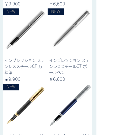
価格
価格
￥9,900
￥6,600
NEW
NEW
インプレッション ステ
インプレッション ステ
ンレススチールCT 万
ンレススチールCT ボ
年筆
ールペン
価格
価格
￥9,900
￥6,600
NEW