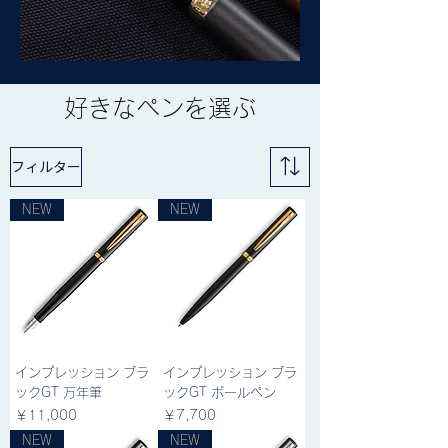
​好きなペンを選ぶ
フィルター
NEW
NEW
インプレッション ブラ
インプレッション ブラ
ックGT 万年筆
ックGT ボールペン
価格
価格
￥11,000
￥7,700
NEW
NEW