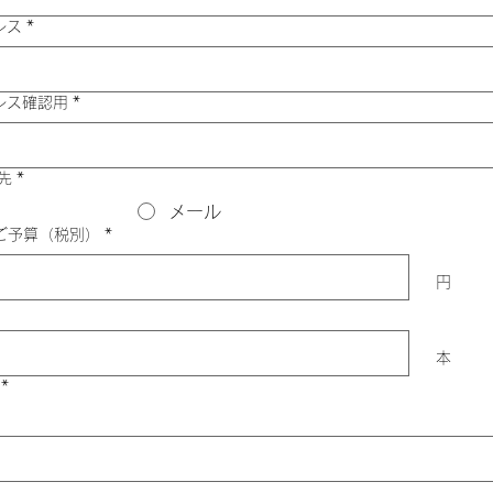
レス
*
レス確認用
*
先
*
メール
ご予算（税別）
*
円
本
*