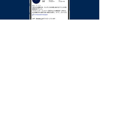
Step3
あなたのエピソードでAIがドラマ映像を
制作
投稿されたエピソードの中から選ばれる毎週
2つのエピソードをもとに、AIが
Waterman
Impression
のオリジナルドラマ映像を制作。
インスタグラム上で公開します。
エピソードが採用された投稿者様には
Waterman Impression
のボールペン1本をプレ