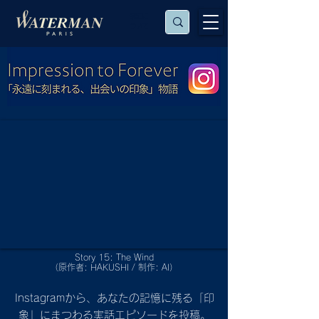
保証に
ついて
Story 15: The Wind
（原作者: HAKUSHI / 制作: AI）
Instagramから、あなたの記憶に残る「印
象」にまつわる実話エピソードを投稿。