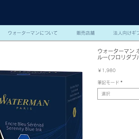
ウォーターマンについて
販売店舗
法人向けギ
ウォーターマン 
ルー(フロリダブ
価
￥1,980
格
筆記モード
*
選択