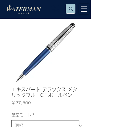
保証に
ついて
エキスパート デラックス メタ
リックブルーCT ボールペン
価
￥27,500
格
筆記モード
*