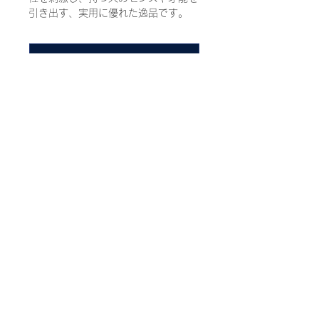
引き出す、実用に優れた逸品です。
ご購入はこちらの店舗から
※表示金額はすべて税込みの希望小売価格です。
​ウォーターマン​
​サポート
コレクション
お問い合わせ
ギフト
保証について
インク＆リフィール
ウォーターマンについて
​法務
販売店舗
個人情報保護方針
よくある質問
クッキーポリシー
ウォーターマン全コレクション
利用約款
© 2022 WATERMAN ALL RIGHTS RESERVED