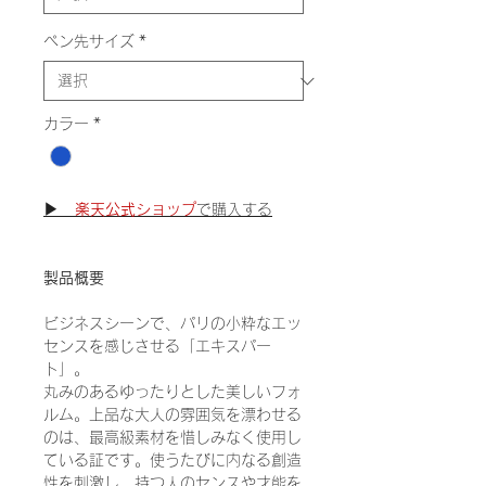
ペン先サイズ
*
カラー
*
▶
楽天公式ショップ
で購入する
製品概要
ビジネスシーンで、パリの小粋なエッ
センスを感じさせる「エキスパー
ト」。
丸みのあるゆったりとした美しいフォ
ルム。上品な大人の雰囲気を漂わせる
のは、最高級素材を惜しみなく使用し
ている証です。使うたびに内なる創造
性を刺激し、持つ人のセンスや才能を