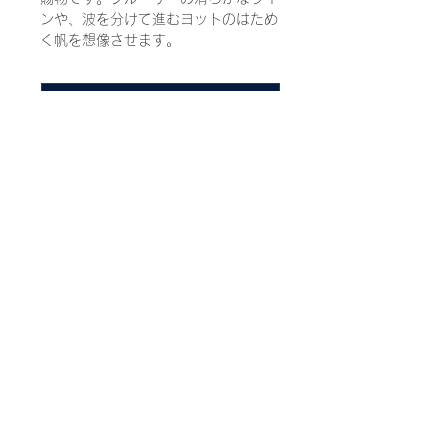
ンや、波を分けて進むヨットのはため
く帆を想像させます。
ご購入はこちらの店舗から
※表示金額はすべて税込みの希望小売価格です。
​ウォーターマン​
​サポート
コレクション
お問い合わせ
ギフト
保証について
インク＆リフィール
ウォーターマンについて
​法務
販売店舗
個人情報保護方針
よくある質問
クッキーポリシー
ウォーターマン全コレクション
利用約款
© 2022 WATERMAN ALL RIGHTS RESERVED