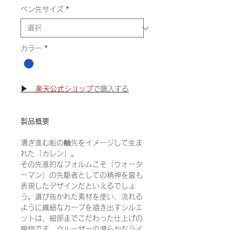
ペン先サイズ
*
カラー
*
▶
楽天公式ショップ
で購入する
製品概要
漕ぎ進む船の舳先をイメージして生ま
れた「カレン」。
その先進的なフォルムこそ「ウォータ
ーマン」の先駆者としての精神を最も
表現したデザインだといえるでしょ
う。選び抜かれた素材を使い、流れる
ように繊細なカーブを描き出すシルエ
ットは、細部までこだわった仕上げの
賜物です。クルーザーの滑らかなライ